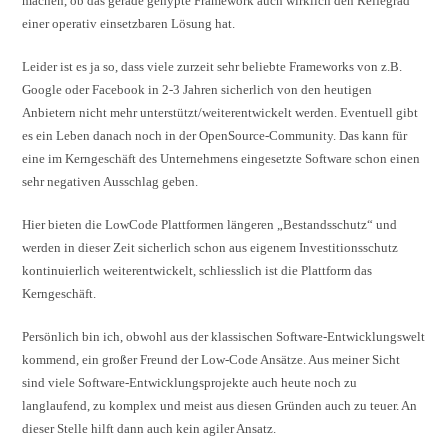
machen, ob das gerade gehypte Framework auch wirklich den Reifegrad
einer operativ einsetzbaren Lösung hat.
Leider ist es ja so, dass viele zurzeit sehr beliebte Frameworks von z.B.
Google oder Facebook in 2-3 Jahren sicherlich von den heutigen
Anbietern nicht mehr unterstützt/weiterentwickelt werden. Eventuell gibt
es ein Leben danach noch in der OpenSource-Community. Das kann für
eine im Kerngeschäft des Unternehmens eingesetzte Software schon einen
sehr negativen Ausschlag geben.
Hier bieten die LowCode Plattformen längeren „Bestandsschutz“ und
werden in dieser Zeit sicherlich schon aus eigenem Investitionsschutz
kontinuierlich weiterentwickelt, schliesslich ist die Plattform das
Kerngeschäft.
Persönlich bin ich, obwohl aus der klassischen Software-Entwicklungswelt
kommend, ein großer Freund der Low-Code Ansätze. Aus meiner Sicht
sind viele Software-Entwicklungsprojekte auch heute noch zu
langlaufend, zu komplex und meist aus diesen Gründen auch zu teuer. An
dieser Stelle hilft dann auch kein agiler Ansatz.