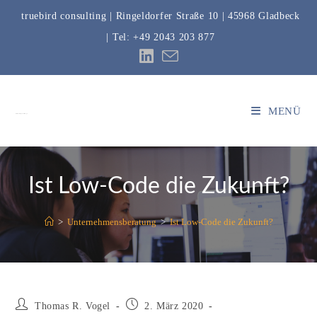
truebird consulting | Ringeldorfer Straße 10 | 45968 Gladbeck
| Tel:
+49 2043 203 877
MENÜ
truebird consulting | Thomas R. Vogel
Ist Low-Code die Zukunft?
>
Unternehmensberatung
>
Ist Low-Code die Zukunft?
Thomas R. Vogel
2. März 2020